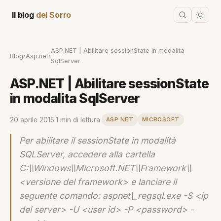
Il blog
del Sorro
ASP.NET | Abilitare sessionState in modalita
Blog
›
Asp.net
›
SqlServer
ASP.NET | Abilitare sessionState
in modalita SqlServer
20 aprile 2015
·
1 min di lettura
·
ASP.NET
MICROSOFT
Per abilitare il sessionState in modalità
SQLServer, accedere alla cartella
C:\\Windows\\Microsoft.NET\\Framework\\
<versione del framework> e lanciare il
seguente comando: aspnet\_regsql.exe -S <ip
del server> -U <user id> -P <password> -