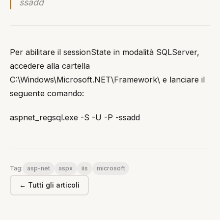
ssadd
Per abilitare il sessionState in modalità SQLServer,
accedere alla cartella
C:\Windows\Microsoft.NET\Framework\
e lanciare il
seguente comando:
aspnet_regsql.exe -S
-U
-P
-ssadd
asp-net
aspx
iis
microsoft
Tag:
← Tutti gli articoli