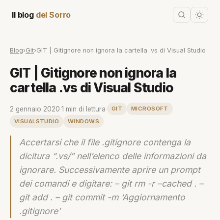
Il blog
del Sorro
Blog
›
Git
›
GIT | Gitignore non ignora la cartella .vs di Visual Studio
GIT | Gitignore non ignora la
cartella .vs di Visual Studio
2 gennaio 2020
·
1 min di lettura
·
GIT
MICROSOFT
VISUALSTUDIO
WINDOWS
Accertarsi che il file .gitignore contenga la
dicitura “.vs/” nell’elenco delle informazioni da
ignorare. Successivamente aprire un prompt
dei comandi e digitare: – git rm -r –cached . –
git add . – git commit -m ‘Aggiornamento
.gitignore’