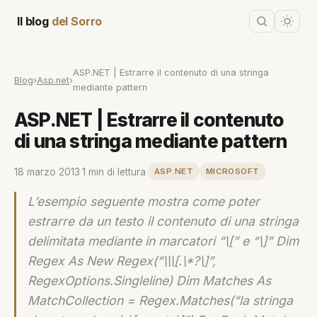
Il blog
del Sorro
ASP.NET | Estrarre il contenuto di una stringa
Blog
›
Asp.net
›
mediante pattern
ASP.NET | Estrarre il contenuto
di una stringa mediante pattern
18 marzo 2013
·
1 min di lettura
·
ASP.NET
MICROSOFT
L’esempio seguente mostra come poter
estrarre da un testo il contenuto di una stringa
delimitata mediante in marcatori “\[” e “\]” Dim
Regex As New Regex(“\\\[.\*?\]”,
RegexOptions.Singleline) Dim Matches As
MatchCollection = Regex.Matches(“la stringa