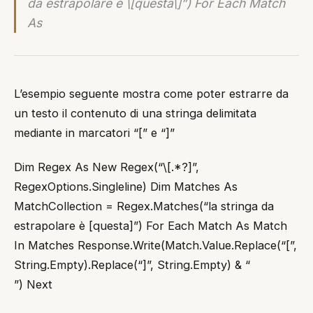
da estrapolare è \[questa\]”) For Each Match
As
L’esempio seguente mostra come poter estrarre da
un testo il contenuto di una stringa delimitata
mediante in marcatori “[” e “]”
Dim Regex As New Regex(“\[.*?]”,
RegexOptions.Singleline) Dim Matches As
MatchCollection = Regex.Matches(“la stringa da
estrapolare è [questa]”) For Each Match As Match
In Matches Response.Write(Match.Value.Replace(“[”,
String.Empty).Replace(“]”, String.Empty) & “
”) Next