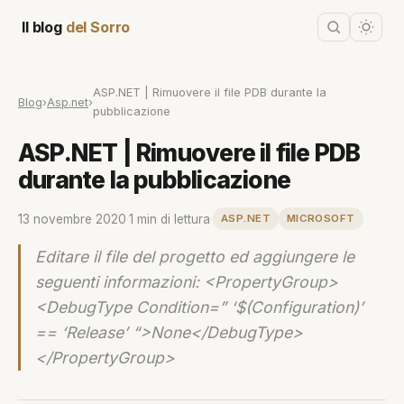
Il blog
del Sorro
ASP.NET | Rimuovere il file PDB durante la
Blog
›
Asp.net
›
pubblicazione
ASP.NET | Rimuovere il file PDB
durante la pubblicazione
13 novembre 2020
·
1 min di lettura
·
ASP.NET
MICROSOFT
Editare il file del progetto ed aggiungere le
seguenti informazioni: <PropertyGroup>
<DebugType Condition=” ‘$(Configuration)’
== ‘Release’ “>None</DebugType>
</PropertyGroup>