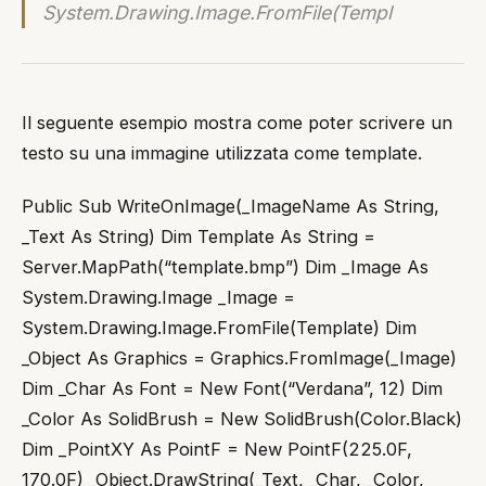
System.Drawing.Image.FromFile(Templ
Il seguente esempio mostra come poter scrivere un
testo su una immagine utilizzata come template.
Public Sub WriteOnImage(_ImageName As String,
_Text As String) Dim Template As String =
Server.MapPath(“template.bmp”) Dim _Image As
System.Drawing.Image _Image =
System.Drawing.Image.FromFile(Template) Dim
_Object As Graphics = Graphics.FromImage(_Image)
Dim _Char As Font = New Font(“Verdana”, 12) Dim
_Color As SolidBrush = New SolidBrush(Color.Black)
Dim _PointXY As PointF = New PointF(225.0F,
170.0F) _Object.DrawString(_Text, _Char, _Color,