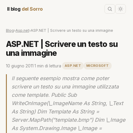
Il blog
del Sorro
Blog
›
Asp.net
›
ASP.NET | Scrivere un testo su una immagine
ASP.NET | Scrivere un testo su
una immagine
10 giugno 2011
·
1 min di lettura
·
ASP.NET
MICROSOFT
Il seguente esempio mostra come poter
scrivere un testo su una immagine utilizzata
come template. Public Sub
WriteOnImage(\_ImageName As String, \_Text
As String) Dim Template As String =
Server.MapPath(“template.bmp”) Dim \_Image
As System.Drawing.Image \_Image =