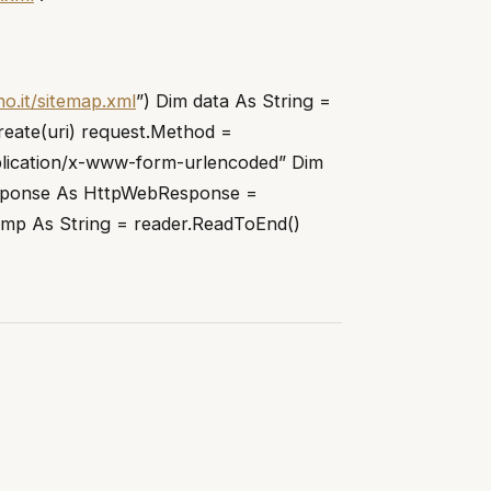
o.it/sitemap.xml
”) Dim data As String =
eate(uri) request.Method =
lication/x-www-form-urlencoded” Dim
Response As HttpWebResponse =
mp As String = reader.ReadToEnd()