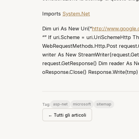
Imports
System.Net
Dim uri As New Uri(“
http://www.google.
“” If uri.Scheme = uri.UriSchemeHttp 
WebRequestMethods.Http.Post request.
writer As New StreamWriter(request.Ge
request.GetResponse() Dim reader As 
oResponse.Close() Response.Write(tmp) 
asp-net
microsoft
sitemap
Tag:
← Tutti gli articoli