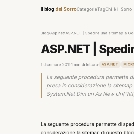
Il blog
del Sorro
Categorie
Tag
Chi è il Sorro
Blog
›
Asp.net
›
ASP.NET | Spedire una sitemap a Go
ASP.NET | Spedi
1 dicembre 2011
·
1 min di lettura
·
ASP.NET
MICR
La seguente procedura permette di 
presa in considerazione la sitemap d
System.Net Dim uri As New Uri(“ht
La seguente procedura permette di spedir
considerazione la sitemap di questo blog 