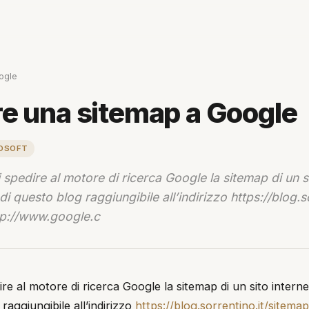
ogle
re una sitemap a Google
OSOFT
spedire al motore di ricerca Google la sitemap di un s
i questo blog raggiungibile all’indirizzo https://blog.s
tp://www.google.c
e al motore di ricerca Google la sitemap di un sito intern
raggiungibile all’indirizzo
https://blog.sorrentino.it/sitema