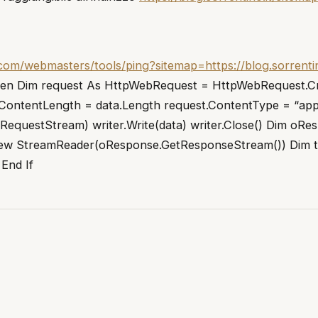
com/webmasters/tools/ping?sitemap=https://blog.sorrentin
Then Dim request As HttpWebRequest = HttpWebRequest.Cr
ContentLength = data.Length request.ContentType = “app
tRequestStream) writer.Write(data) writer.Close() Dim o
New StreamReader(oResponse.GetResponseStream()) Dim t
End If