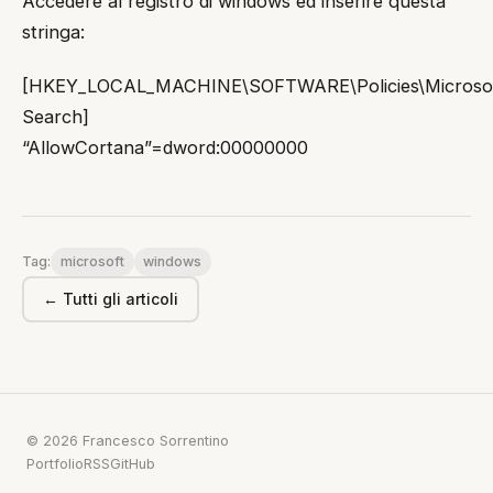
Accedere al registro di windows ed inserire questa
stringa:
[HKEY_LOCAL_MACHINE\SOFTWARE\Policies\Microsof
Search]
“AllowCortana”=dword:00000000
microsoft
windows
Tag:
← Tutti gli articoli
© 2026 Francesco Sorrentino
Portfolio
RSS
GitHub