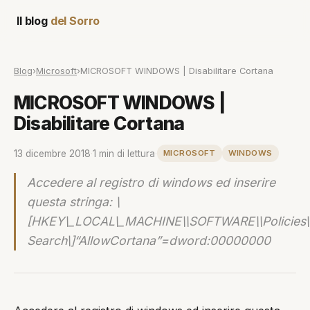
Il blog
del Sorro
Blog
›
Microsoft
›
MICROSOFT WINDOWS | Disabilitare Cortana
MICROSOFT WINDOWS |
Disabilitare Cortana
13 dicembre 2018
·
1 min di lettura
·
MICROSOFT
WINDOWS
Accedere al registro di windows ed inserire
questa stringa: \
[HKEY\_LOCAL\_MACHINE\\SOFTWARE\\Policies\\
Search\]“AllowCortana”=dword:00000000