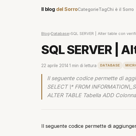
Il blog
del Sorro
Categorie
Tag
Chi è il Sorro
Blog
›
Database
›
SQL SERVER | Alter table con verif
SQL SERVER | Alt
22 aprile 2014
·
1 min di lettura
·
DATABASE
MICR
Il seguente codice permette di aggi
SELECT \* FROM INFORMATION\_
ALTER TABLE Tabella ADD Colonn
Il seguente codice permette di aggiunger