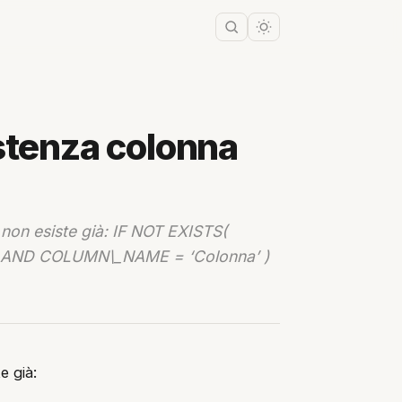
istenza colonna
 non esiste già: IF NOT EXISTS(
AND COLUMN\_NAME = ‘Colonna’ )
e già: