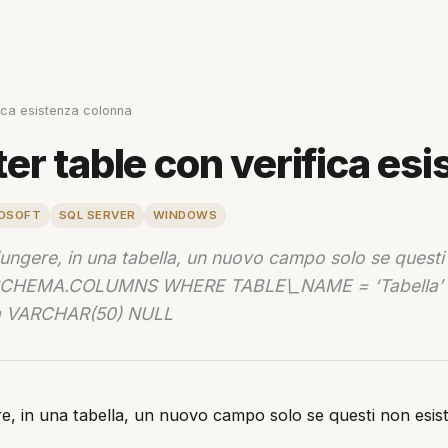
ica esistenza colonna
er table con verifica es
OSOFT
SQL SERVER
WINDOWS
ungere, in una tabella, un nuovo campo solo se questi
SCHEMA.COLUMNS WHERE TABLE\_NAME = ‘Tabella’ 
a VARCHAR(50) NULL
e, in una tabella, un nuovo campo solo se questi non esist