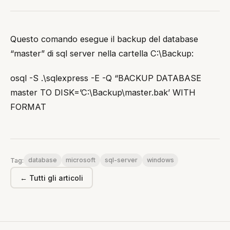
Questo comando esegue il backup del database
“master” di sql server nella cartella C:\Backup:
osql -S .\sqlexpress -E -Q “BACKUP DATABASE
master TO DISK=’C:\Backup\master.bak’ WITH
FORMAT
database
microsoft
sql-server
windows
Tag:
← Tutti gli articoli