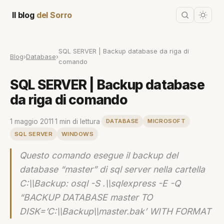
Il blog
del Sorro
SQL SERVER | Backup database da riga di
Blog
›
Database
›
comando
SQL SERVER | Backup database
da riga di comando
1 maggio 2011
·
1 min di lettura
·
DATABASE
MICROSOFT
SQL SERVER
WINDOWS
Questo comando esegue il backup del
database “master” di sql server nella cartella
C:\\Backup: osql -S .\\sqlexpress -E -Q
“BACKUP DATABASE master TO
DISK=’C:\\Backup\\master.bak’ WITH FORMAT