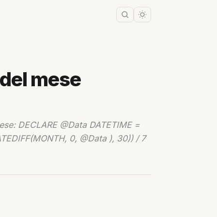
 del mese
del mese: DECLARE @Data DATETIME =
EDIFF(MONTH, 0, @Data ), 30)) / 7