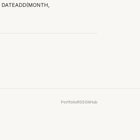
7’, DATEADD(MONTH,
Portfolio
RSS
GitHub