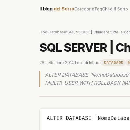
Il blog
del Sorro
Categorie
Tag
Chi è il Sorro
Blog
›
Database
›
SQL SERVER | Chiudere tutte le con
SQL SERVER | Chi
26 settembre 2014
·
1 min di lettura
·
DATABASE
ALTER DATABASE ‘NomeDatabase’
MULTI\_USER WITH ROLLBACK IM
ALTER DATABASE 'NomeDataba