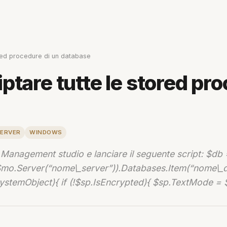
ored procedure di un database
ptare tutte le stored pro
SERVER
WINDOWS
Management studio e lanciare il seguente script: $db
mo.Server(“nome\_server”)).Databases.Item(“nome\_d
ystemObject){ if (!$sp.IsEncrypted){ $sp.TextMode = 