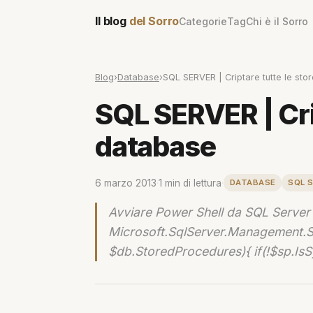
Il blog
del Sorro
Categorie
Tag
Chi è il Sorro
Blog
›
Database
›
SQL SERVER | Criptare tutte le st
SQL SERVER | Cri
database
6 marzo 2013
·
1 min di lettura
·
DATABASE
SQL 
Avviare Power Shell da SQL Server 
Microsoft.SqlServer.Management.S
$db.StoredProcedures){ if(!$sp.IsS