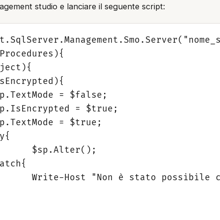
ement studio e lanciare il seguente script:
t.SqlServer.Management.Smo.Server("nome_s
Procedures){

();

d $sp.Name."
