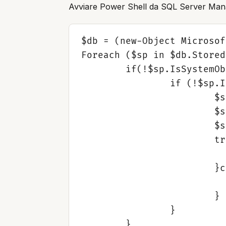
Avviare Power Shell da SQL Server Manag
$db = (new-Object Microsof
Foreach ($sp in $db.Stored
	if(!$sp.IsSystemObject){

		if (!$sp.IsEncrypted){

			$sp.TextMode = $false;

			$sp.IsEncrypted = $true;

			$sp.TextMode = $true;

			try{

				$sp.Alter
			}catch{

				Write-Host "Non è stato possibile criptare la store
			}

		}

	}
