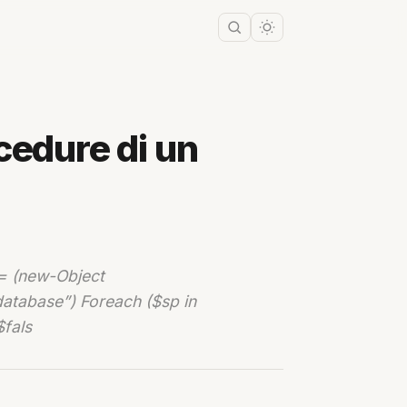
cedure di un
 = (new-Object
atabase”) Foreach ($sp in
$fals