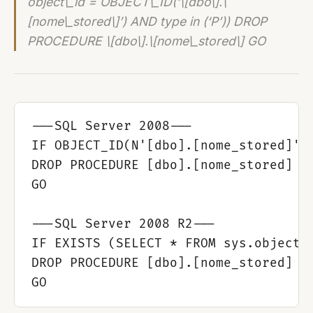
object\_id = OBJECT\_ID(‘\[dbo\].\
[nome\_stored\]’) AND type in (‘P’)) DROP
PROCEDURE \[dbo\].\[nome\_stored\] GO
---SQL Server 2008---

IF OBJECT_ID(N'[dbo].[nome_stored]', 
DROP PROCEDURE [dbo].[nome_stored]

GO

---SQL Server 2008 R2---

IF EXISTS (SELECT * FROM sys.objects
DROP PROCEDURE [dbo].[nome_stored]
