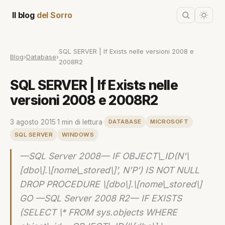
Il blog
del Sorro
SQL SERVER | If Exists nelle versioni 2008 e
Blog
›
Database
›
2008R2
SQL SERVER | If Exists nelle
versioni 2008 e 2008R2
3 agosto 2015
·
1 min di lettura
·
DATABASE
MICROSOFT
SQL SERVER
WINDOWS
—SQL Server 2008— IF OBJECT\_ID(N'\
[dbo\].\[nome\_stored\]’, N’P’) IS NOT NULL
DROP PROCEDURE \[dbo\].\[nome\_stored\]
GO —SQL Server 2008 R2— IF EXISTS
(SELECT \* FROM sys.objects WHERE