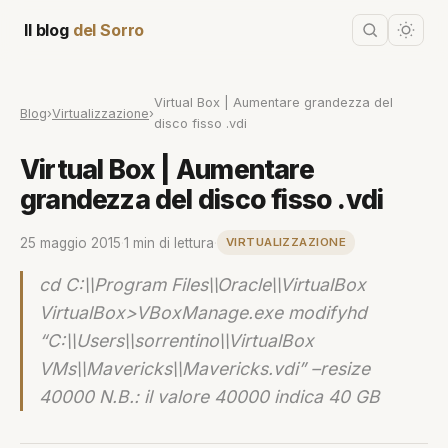
Il blog
del Sorro
Virtual Box | Aumentare grandezza del
Blog
›
Virtualizzazione
›
disco fisso .vdi
Virtual Box | Aumentare
grandezza del disco fisso .vdi
25 maggio 2015
·
1 min di lettura
·
VIRTUALIZZAZIONE
cd C:\\Program Files\\Oracle\\VirtualBox
VirtualBox>VBoxManage.exe modifyhd
“C:\\Users\\sorrentino\\VirtualBox
VMs\\Mavericks\\Mavericks.vdi” –resize
40000 N.B.: il valore 40000 indica 40 GB