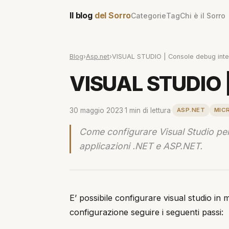
Il blog
del Sorro
Categorie
Tag
Chi è il Sorro
Blog
›
Asp.net
›
VISUAL STUDIO | Console debug inte
VISUAL STUDIO |
30 maggio 2023
·
1 min di lettura
·
ASP.NET
MIC
Come configurare Visual Studio per
applicazioni .NET e ASP.NET.
E’ possibile configurare visual studio in
configurazione seguire i seguenti passi: