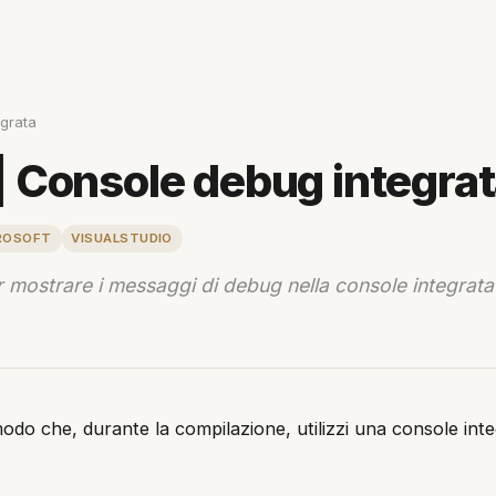
grata
 Console debug integra
ROSOFT
VISUALSTUDIO
 mostrare i messaggi di debug nella console integrata
 modo che, durante la compilazione, utilizzi una console int