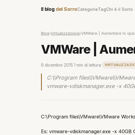
Il blog
del Sorro
Categorie
Tag
Chi è il Sorro
Blog
›
Virtualizzazione
›
VMWare | Aumentare lo spazi
VMWare | Aumenta
9 dicembre 2015
·
1 min di lettura
·
VIRTUALIZZAZI
C:\\Program files\\VMware\\VMwar
vmware-vdiskmanager.exe -x 40GB
C:\Program files\VMware\VMware Works
Es: vmware-vdiskmanager.exe -x 40GB 