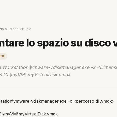
o su disco virtuale
re lo spazio su disco v
ONE
e Workstation\\vmware-vdiskmanager.exe -x <Dimensi
 C:\\myVM\\myVirtualDisk.vmdk
tation\vmware-vdiskmanager.exe -x
<percorso di .vmdk>
C:\myVM\myVirtualDisk.vmdk