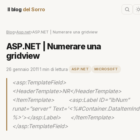
Il blog
del Sorro
Blog
›
Asp.net
›
ASP.NET | Numerare una gridview
ASP.NET | Numerare una
gridview
26 gennaio 2011
·
1 min di lettura
·
ASP.NET
MICROSOFT
<asp:TemplateField>
<HeaderTemplate>NR</HeaderTemplate>
<ItemTemplate> <asp:Label ID=”lbNum”
runat=”server” Text='<%#Container.DataItemIn
%>’></asp:Label> </ItemTemplate>
</asp:TemplateField>