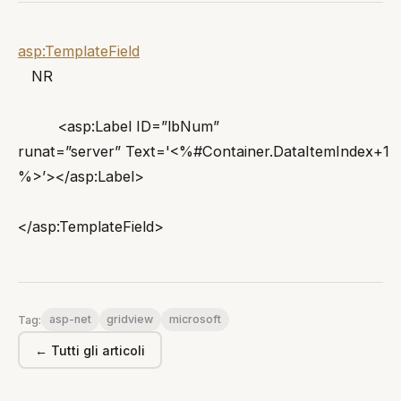
asp:TemplateField
NR
<asp:Label ID=”lbNum”
runat=”server” Text='<%#Container.DataItemIndex+1
%>’></asp:Label>
</asp:TemplateField>
asp-net
gridview
microsoft
Tag:
← Tutti gli articoli