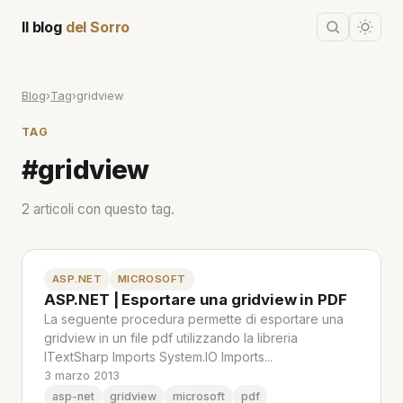
Il blog
del Sorro
Blog
›
Tag
›
gridview
TAG
#gridview
2 articoli con questo tag.
ASP.NET
MICROSOFT
ASP.NET | Esportare una gridview in PDF
La seguente procedura permette di esportare una
gridview in un file pdf utilizzando la libreria
ITextSharp Imports System.IO Imports...
3 marzo 2013
asp-net
gridview
microsoft
pdf