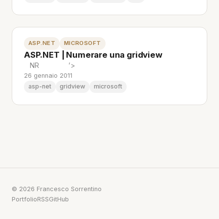
ASP.NET
MICROSOFT
ASP.NET | Numerare una gridview
NR ’>
26 gennaio 2011
asp-net
gridview
microsoft
© 2026 Francesco Sorrentino
Portfolio
RSS
GitHub