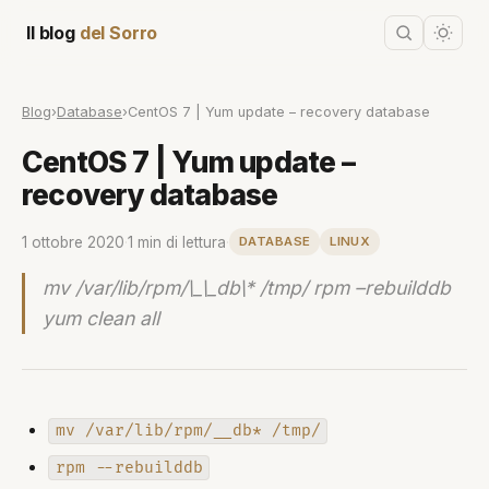
Il blog
del Sorro
Blog
›
Database
›
CentOS 7 | Yum update – recovery database
CentOS 7 | Yum update –
recovery database
1 ottobre 2020
·
1 min di lettura
·
DATABASE
LINUX
mv /var/lib/rpm/\_\_db\* /tmp/ rpm –rebuilddb
yum clean all
mv /var/lib/rpm/__db* /tmp/
rpm --rebuilddb