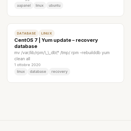
aapanel
linux
ubuntu
DATABASE
LINUX
CentOS 7 | Yum update – recovery
database
mv /var/lib/rpm/\_\_db\* /tmp/ rpm –rebuilddb yum
clean all
1 ottobre 2020
linux
database
recovery