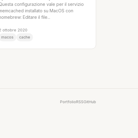
Questa configurazione vale per il servizio
memcached installato su MacOS con
homebrew: Editare il file...
2 ottobre 2020
macos
cache
Portfolio
RSS
GitHub