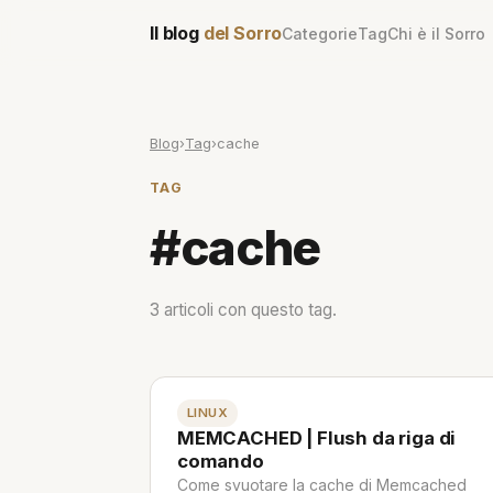
Il blog
del Sorro
Categorie
Tag
Chi è il Sorro
Blog
›
Tag
›
cache
TAG
#cache
3 articoli con questo tag.
LINUX
MEMCACHED | Flush da riga di
comando
Come svuotare la cache di Memcached