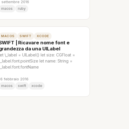
1 settembre 2016
macos
ruby
MACOS
SWIFT
XCODE
SWIFT | Ricavare nome font e
grandezza da una UILabel
let \_label = UILabel() let size: CGFloat =
\_label.font.pointSize let name: String =
\_label.font.fontName
16 febbraio 2016
macos
swift
xcode