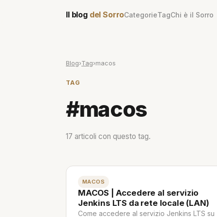
Il blog
del Sorro
Categorie
Tag
Chi è il Sorro
Blog
›
Tag
›
macos
TAG
#macos
17 articoli con questo tag.
MACOS
MACOS | Accedere al servizio
Jenkins LTS da rete locale (LAN)
Come accedere al servizio Jenkins LTS su