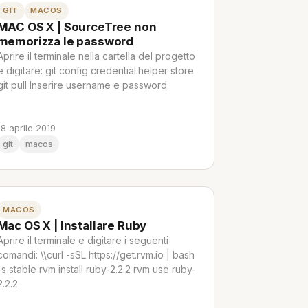
GIT
MACOS
MAC OS X | SourceTree non
memorizza le password
Aprire il terminale nella cartella del progetto
e digitare: git config credential.helper store
git pull Inserire username e password
18 aprile 2019
git
macos
MACOS
Mac OS X | Installare Ruby
Aprire il terminale e digitare i seguenti
comandi: \\curl -sSL https://get.rvm.io | bash
-s stable rvm install ruby-2.2.2 rvm use ruby-
2.2.2