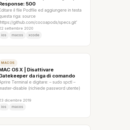
Response: 500
Editare il file Podfile ed aggiungere in testa
questa riga: source
‘https://github.com/cocoapods/specs.git’
22 settembre 2020
ios
macos
xcode
MACOS
MAC OS X | Disattivare
Gatekeeper da riga di comando
Aprire Terminal e digitare: – sudo spctl –
master-disable (richiede password utente)
23 dicembre 2019
ios
macos