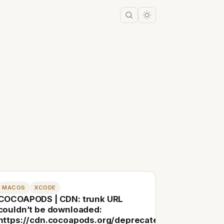
MACOS
XCODE
COCOAPODS | CDN: trunk URL
couldn’t be downloaded:
https://cdn.cocoapods.org/deprecated_podspecs.tx