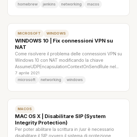
homebrew
jenkins
networking
macos
MICROSOFT
WINDOWS
WINDOWS 10 | Fix connessioni VPN su
NAT
Come risolvere il problema delle connessioni VPN su
Windows 10 con NAT modificando la chiave
AssumeUDPEncapsulationContextOnSendRule nel...
7 aprile 2021
microsoft
networking
windows
MACOS
MAC OS X | Disabilitare SIP (System
Integrity Protection)
Per poter abilitare la scrittura in /usr è necessario
disabilitare il SIP ovvero il sistema di protezione