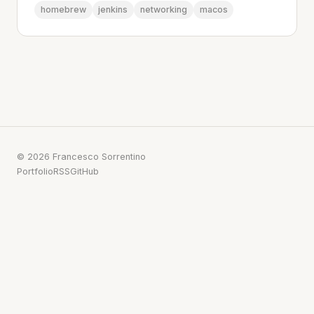
homebrew
jenkins
networking
macos
© 2026 Francesco Sorrentino
Portfolio
RSS
GitHub