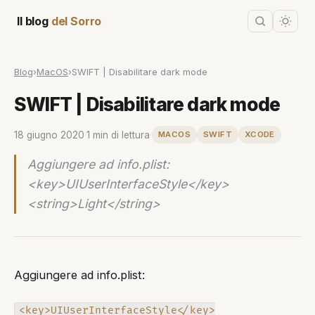
Il blog
del Sorro
Blog
›
MacOS
›
SWIFT | Disabilitare dark mode
SWIFT | Disabilitare dark mode
18 giugno 2020
·
1 min di lettura
·
MACOS
SWIFT
XCODE
Aggiungere ad info.plist:
<key>UIUserInterfaceStyle</key>
<string>Light</string>
Aggiungere ad info.plist:
<key>UIUserInterfaceStyle</key>