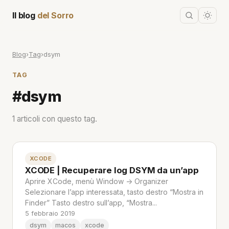
Il blog
del Sorro
Blog
›
Tag
›
dsym
TAG
#dsym
1 articoli con questo tag.
XCODE
XCODE | Recuperare log DSYM da un’app
Aprire XCode, menù Window -> Organizer
Selezionare l’app interessata, tasto destro “Mostra in
Finder” Tasto destro sull’app, “Mostra...
5 febbraio 2019
dsym
macos
xcode