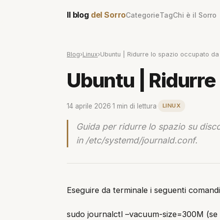
Il blog
del Sorro
Categorie
Tag
Chi è il Sorro
Blog
›
Linux
›
Ubuntu | Ridurre lo spazio occupato da
Ubuntu | Ridurre
14 aprile 2026
·
1 min di lettura
·
LINUX
Guida per ridurre lo spazio su disc
in /etc/systemd/journald.conf.
Eseguire da terminale i seguenti comandi
sudo journalctl –vacuum-size=300M (se 