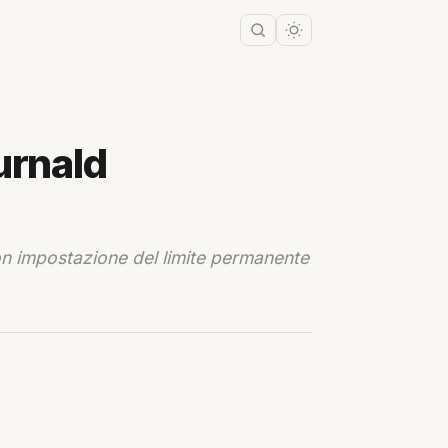
urnald
con impostazione del limite permanente