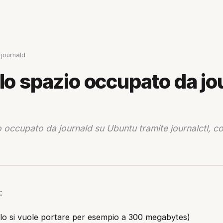
 journald
 lo spazio occupato da jo
o occupato da journald su Ubuntu tramite journalctl, 
:
lo si vuole portare per esempio a 300 megabytes)