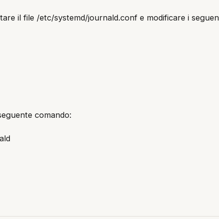
re il file /etc/systemd/journald.conf e modificare i seguent
 il seguente comando:
ald