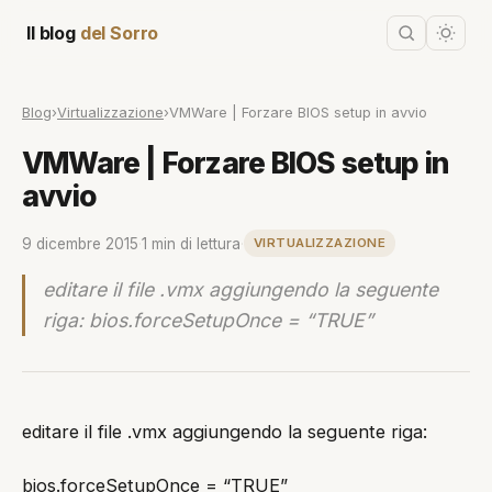
Il blog
del Sorro
Blog
›
Virtualizzazione
›
VMWare | Forzare BIOS setup in avvio
VMWare | Forzare BIOS setup in
avvio
9 dicembre 2015
·
1 min di lettura
·
VIRTUALIZZAZIONE
editare il file .vmx aggiungendo la seguente
riga: bios.forceSetupOnce = “TRUE”
editare il file .vmx aggiungendo la seguente riga:
bios.forceSetupOnce = “TRUE”