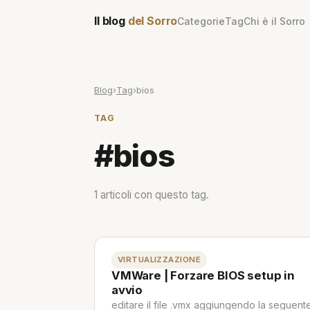
Il blog
del Sorro
Categorie
Tag
Chi è il Sorro
Blog
›
Tag
›
bios
TAG
#bios
1 articoli con questo tag.
VIRTUALIZZAZIONE
VMWare | Forzare BIOS setup in
avvio
editare il file .vmx aggiungendo la seguent