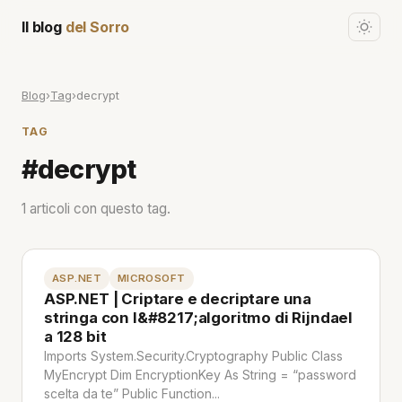
Il blog
del Sorro
Blog
›
Tag
›
decrypt
TAG
#decrypt
1 articoli con questo tag.
ASP.NET
MICROSOFT
ASP.NET | Criptare e decriptare una
stringa con l&#8217;algoritmo di Rijndael
a 128 bit
Imports System.Security.Cryptography Public Class
MyEncrypt Dim EncryptionKey As String = “password
scelta da te” Public Function...