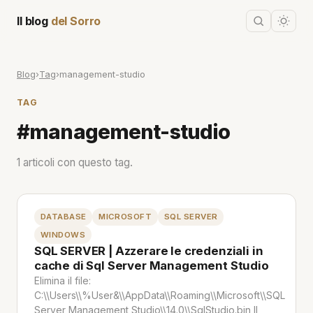
Il blog
del Sorro
Blog
›
Tag
›
management-studio
TAG
#management-studio
1 articoli con questo tag.
DATABASE
MICROSOFT
SQL SERVER
WINDOWS
SQL SERVER | Azzerare le credenziali in
cache di Sql Server Management Studio
Elimina il file:
C:\\Users\\%User&\\AppData\\Roaming\\Microsoft\\SQL
Server Management Studio\\14.0\\SqlStudio.bin Il