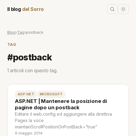
Il blog
del Sorro
Blog
›
Tag
›
postback
TAG
#postback
1 articoli con questo tag.
ASP.NET
MICROSOFT
ASP.NET | Mantenere la posizione di
pagine dopo un postback
Editare il web.config ed aggiungere alla direttiva
Pages la voce
maintainScrollPositionOnPostBack=”true”
9 maggio 2014