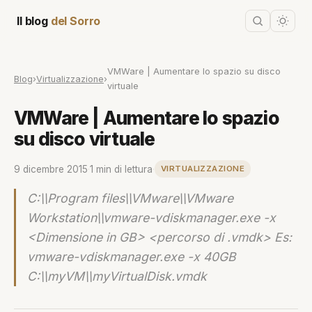
Il blog
del Sorro
VMWare | Aumentare lo spazio su disco
Blog
›
Virtualizzazione
›
virtuale
VMWare | Aumentare lo spazio
su disco virtuale
9 dicembre 2015
·
1 min di lettura
·
VIRTUALIZZAZIONE
C:\\Program files\\VMware\\VMware
Workstation\\vmware-vdiskmanager.exe -x
<Dimensione in GB> <percorso di .vmdk> Es:
vmware-vdiskmanager.exe -x 40GB
C:\\myVM\\myVirtualDisk.vmdk