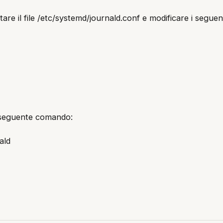
re il file /etc/systemd/journald.conf e modificare i seguent
 il seguente comando:
ald