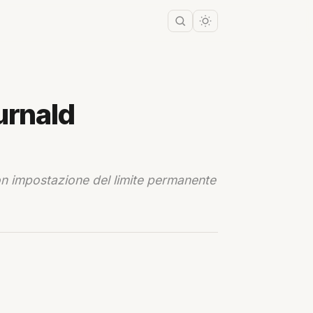
urnald
con impostazione del limite permanente