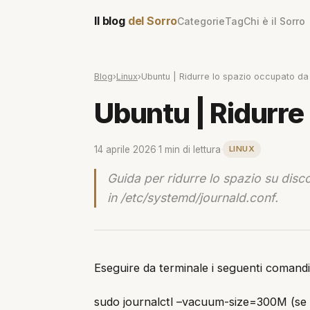
Il blog
del Sorro
Categorie
Tag
Chi è il Sorro
Blog
›
Linux
›
Ubuntu | Ridurre lo spazio occupato da
Ubuntu | Ridurre
14 aprile 2026
·
1 min di lettura
·
LINUX
Guida per ridurre lo spazio su disc
in /etc/systemd/journald.conf.
Eseguire da terminale i seguenti comandi
sudo journalctl –vacuum-size=300M (se 