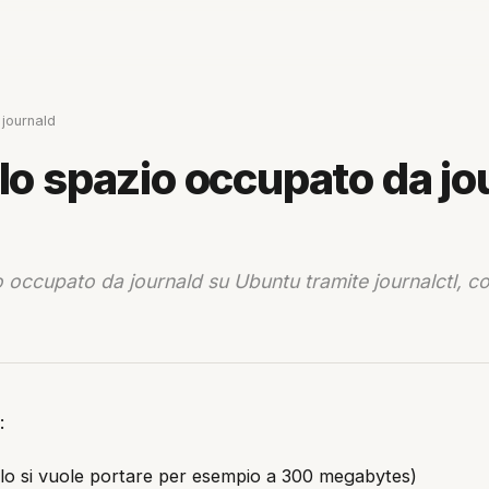
 journald
 lo spazio occupato da jo
o occupato da journald su Ubuntu tramite journalctl, 
:
lo si vuole portare per esempio a 300 megabytes)