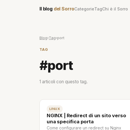
Il blog
del Sorro
Categorie
Tag
Chi è il Sorro
Blog
›
Tag
›
port
TAG
#port
1 articoli con questo tag.
LINUX
NGINX | Redirect di un sito verso
una specifica porta
Come configurare un redirect su Nginx